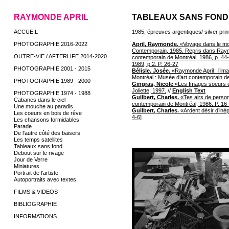
RAYMONDE APRIL
TABLEAUX SANS FON
ACCUEIL
1985, épreuves argentiques/ silver pri
PHOTOGRAPHIE 2016-2022
April, Raymonde.
«Voyage dans le mo
Contemporain, 1985. Repris dans Raym
OUTRE-VIE / AFTERLIFE 2014-2020
contemporain de Montréal, 1986, p. 44‑
1989, p.2. P. 26‑27
PHOTOGRAPHIE 2001 - 2015
Bélisle, Josée.
«Raymonde April : l’ima
Montréal : Musée d’art contemporain de
PHOTOGRAPHIE 1989 - 2000
Gingras, Nicole
«Les Images soeurs et 
Joliette, 1997.
//
English Text
PHOTOGRAPHIE 1974 - 1988
Guilbert, Charles.
«Tes airs de person
Cabanes dans le ciel
contemporain de Montréal, 1986. P. 16
Une mouche au paradis
Guilbert, Charles.
«Ardent désir d’inép
Les coeurs en bois de rêve
4‑6]
Les chansons formidables
Parade
De l'autre côté des baisers
Les temps satellites
Tableaux sans fond
Debout sur le rivage
Jour de Verre
Miniatures
Portrait de l'artiste
Autoportraits avec textes
FILMS & VIDEOS
BIBLIOGRAPHIE
INFORMATIONS